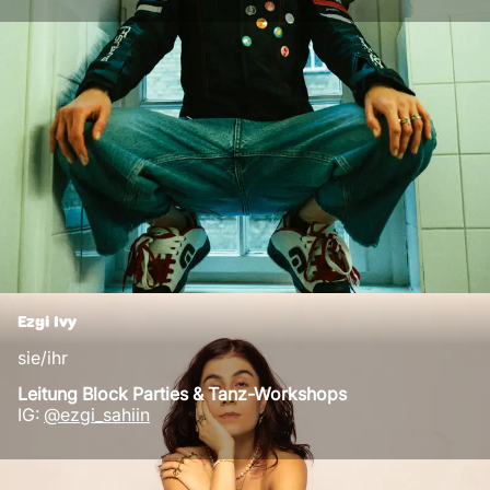
Ezgi Ivy
sie/ihr
Leitung Block Parties & Tanz-Workshops
IG:
@ezgi_sahiin