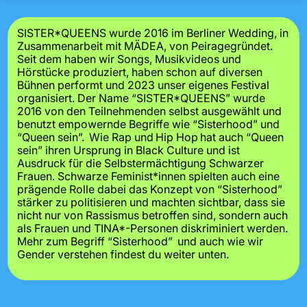
SISTER*QUEENS wurde 2016 im Berliner Wedding, in
Zusammenarbeit mit MÄDEA, von Peiragegründet.
Seit dem haben wir Songs, Musikvideos und
Hörstücke produziert, haben schon auf diversen
Bühnen performt und 2023 unser eigenes Festival
organisiert. Der Name “SISTER*QUEENS” wurde
2016 von den Teilnehmenden selbst ausgewählt und
benutzt empowernde Begriffe wie “Sisterhood” und
“Queen sein”. Wie Rap und Hip Hop hat auch “Queen
sein” ihren Ursprung in Black Culture und ist
Ausdruck für die Selbstermächtigung Schwarzer
Frauen. Schwarze Feminist*innen spielten auch eine
prägende Rolle dabei das Konzept von “Sisterhood”
stärker zu politisieren und machten sichtbar, dass sie
nicht nur von Rassismus betroffen sind, sondern auch
als Frauen und TINA*-Personen diskriminiert werden.
Mehr zum Begriff “Sisterhood” und auch wie wir
Gender verstehen findest du weiter unten.