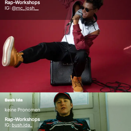
Rap-Workshops
IG:
@mc_josh__
Bush Ida
keine Pronomen
Rap-Workshops
IG:
bush.ida_