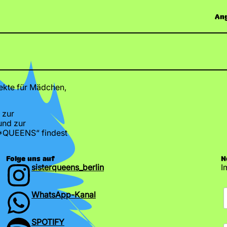
An
ekte für Mädchen,
 zur
und zur
*QUEENS“ findest
Folge uns auf
N
sisterqueens_berlin
I
WhatsApp-Kanal
SPOTIFY